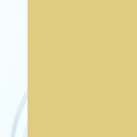
piel envejecida
pematuramente
opaca
y sin brillo,
malos
hábitos
mala alimentación
sustancias tóxicas