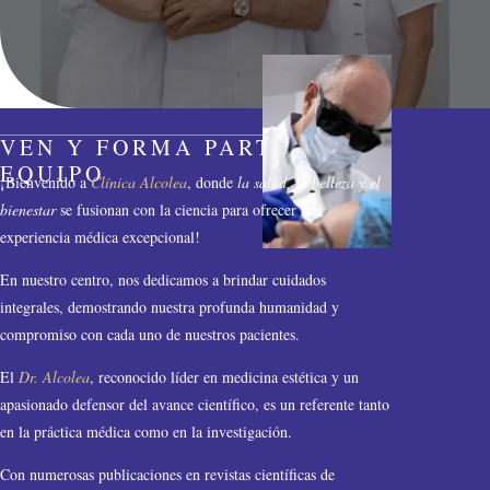
VEN Y FORMA PARTE DEL
EQUIPO
¡Bienvenido a
Clínica Alcolea
, donde
la salud, la belleza y el
bienestar
se fusionan con la ciencia para ofrecer una
experiencia médica excepcional!
En nuestro centro, nos dedicamos a brindar cuidados
integrales, demostrando nuestra profunda humanidad y
compromiso con cada uno de nuestros pacientes.
El
Dr. Alcolea
, reconocido líder en medicina estética y un
apasionado defensor del avance científico, es un referente tanto
en la práctica médica como en la investigación.
Con numerosas publicaciones en revistas científicas de