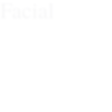
Facial
Medicina Estética
Facial
procedimientos no
quirúrgicos y mínimamente invasivos
anatomía facial