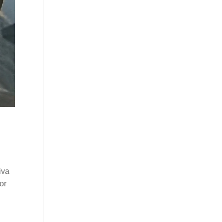
iva
or