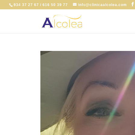
934 37 27 67 / 616 50 39 77
info@clinicaalcolea.com