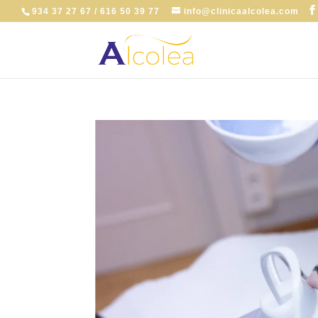
934 37 27 67 / 616 50 39 77
info@clinicaalcolea.com