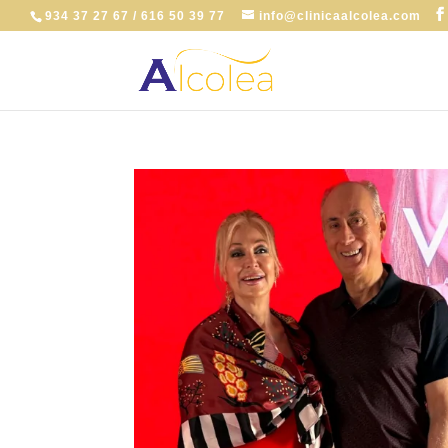
934 37 27 67 / 616 50 39 77
info@clinicaalcolea.com