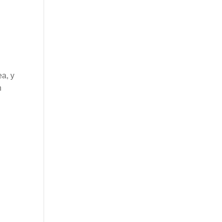
ea, y
n