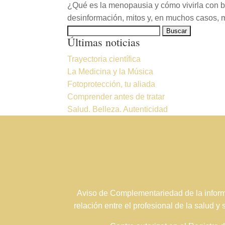
¿Qué es la menopausia y cómo vivirla con b
desinformación, mitos y, en muchos casos, mie
Buscar:
Últimas noticias
Trayectoria científica
La Medicina y la Música
Fotoprotección, tu aliada
Comprender antes de tratar
Salud. Belleza. Autenticidad
Aviso de Complementariedad de la informa
relación entre el profesional de la salud y