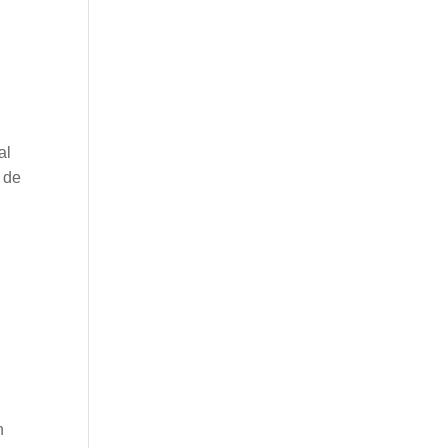
al
 de
n