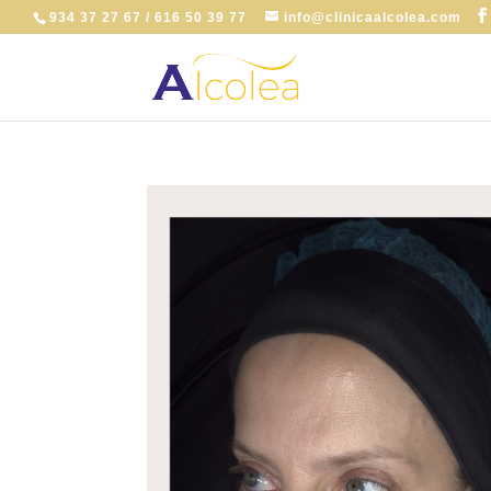
934 37 27 67 / 616 50 39 77
info@clinicaalcolea.com