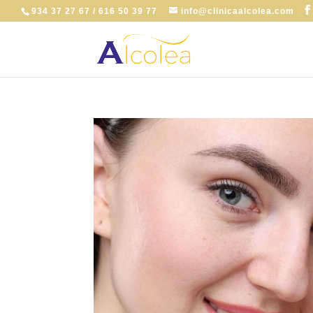
934 37 27 67 / 616 50 39 77
info@clinicaalcolea.com