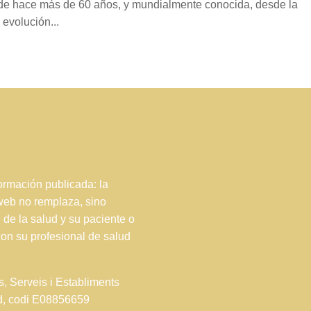
sde hace más de 60 años, y mundialmente conocida, desde la
evolución...
rmación publicada: la
 web no remplaza, sino
 de la salud y su paciente o
con su profesional de salud
s, Serveis i Establiments
ud, codi E08856659