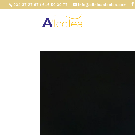
934 37 27 67 / 616 50 39 77
info@clinicaalcolea.com