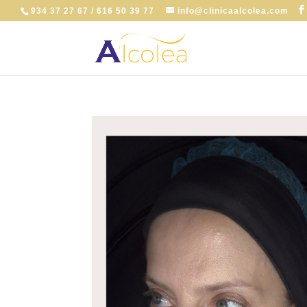
934 37 27 67 / 616 50 39 77
info@clinicaalcolea.com