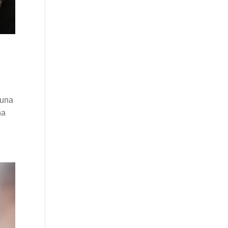
 una
na