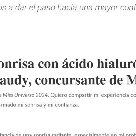
s a dar el paso hacia una mayor conf
nrisa con ácido hialuró
Saudy, concursante de 
e Miss Universo 2024
. Quiero compartir mi experiencia c
ormado mi sonrisa y mi confianza.
rtancia de una sonrisa radiante, especialmente en mi p